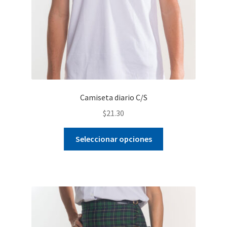
Camiseta diario C/S
$
21.30
Este
Seleccionar opciones
producto
tiene
múltiples
variantes.
Las
opciones
se