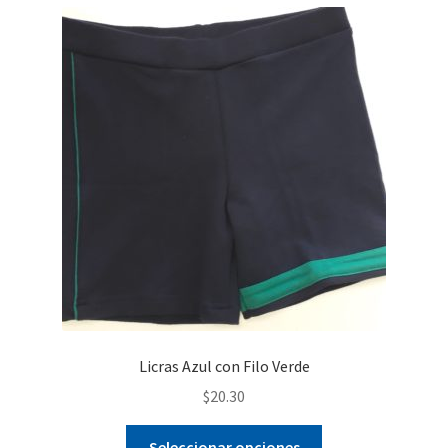
variantes.
Las
opciones
se
pueden
elegir
en
la
página
de
producto
Licras Azul con Filo Verde
$
20.30
Este
Seleccionar opciones