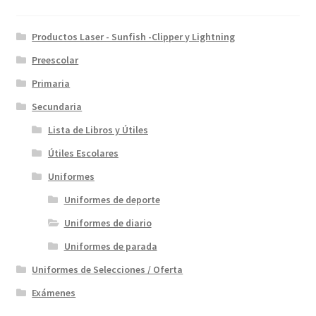
pueden
elegir
en
Productos Laser - Sunfish -Clipper y Lightning
la
Preescolar
página
Primaria
de
producto
Secundaria
Lista de Libros y Útiles
Útiles Escolares
Uniformes
Uniformes de deporte
Uniformes de diario
Uniformes de parada
Uniformes de Selecciones / Oferta
Exámenes