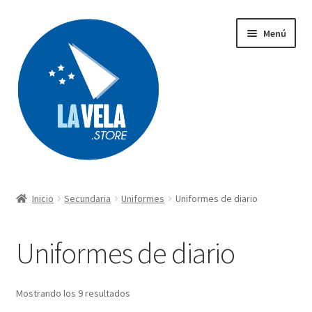
Ir
Ir
Menú
a
al
la
contenido
navegación
Búsqueda
de
productos
Inicio
Secundaria
Uniformes
Uniformes de diario
Acerca de Lavela
Uniformes de diario
Tienda
Carrito
Mostrando los 9 resultados