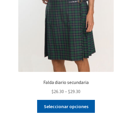
pueden
elegir
en
la
página
de
producto
Falda diario secundaria
$
26.30
–
$
29.30
Este
Seleccionar opciones
producto
tiene
múltiples