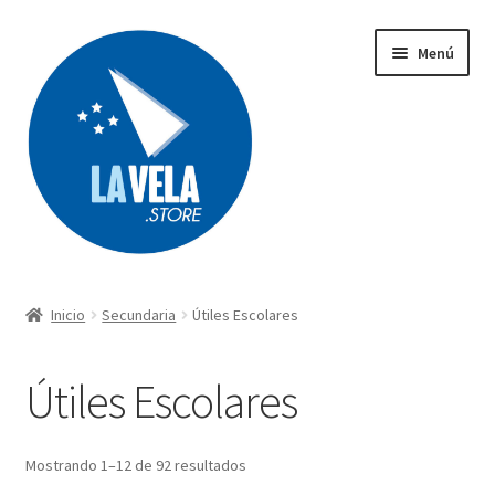
Ir
Ir
Menú
a
al
la
contenido
navegación
Búsqueda
de
productos
Inicio
Secundaria
Útiles Escolares
Acerca de Lavela
Útiles Escolares
Tienda
Carrito
Mostrando 1–12 de 92 resultados