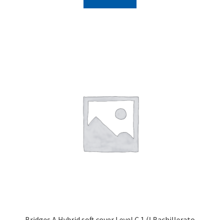
Bridges A Hybrid soft cover Level C.1 (I Bachillerato