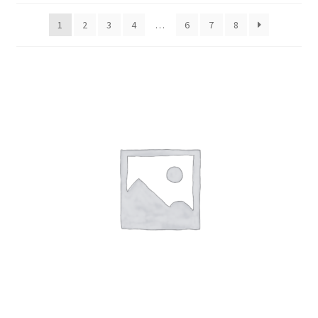
Finalizar compra
1
2
3
4
…
6
7
8