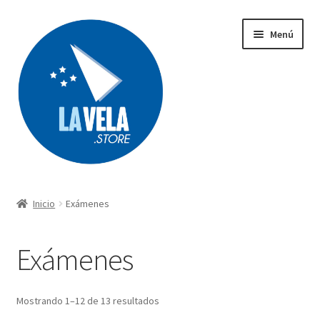
Ir
Ir
Menú
a
al
la
contenido
navegación
Búsqueda
de
productos
Inicio
Exámenes
Acerca de Lavela
Exámenes
Tienda
Carrito
Mostrando 1–12 de 13 resultados