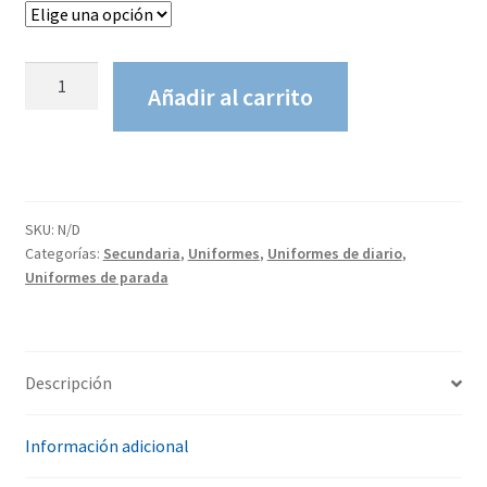
Licras
Añadir al carrito
Azul
con
Filo
Verde
cantidad
SKU:
N/D
Categorías:
Secundaria
,
Uniformes
,
Uniformes de diario
,
Uniformes de parada
Descripción
Información adicional