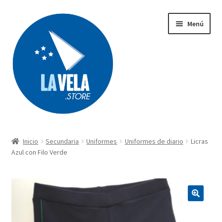
Ir
Ir
Menú
a
al
la
contenido
navegación
Búsqueda
de
productos
Inicio
Secundaria
Uniformes
Uniformes de diario
Licras
Acerca de Lavela
Azul con Filo Verde
Tienda
Carrito