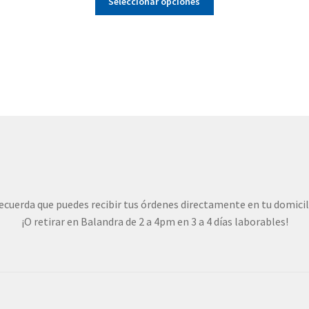
Seleccionar opciones
producto
tiene
múltiples
variantes.
Las
opciones
se
pueden
elegir
en
la
página
de
ecuerda que puedes recibir tus órdenes directamente en tu domicil
producto
¡O retirar en Balandra de 2 a 4pm en 3 a 4 días laborables!