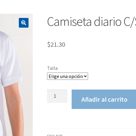
Camiseta diario C/
$
21.30
Talla
Camiseta
Añadir al carrito
diario
C/S
cantidad