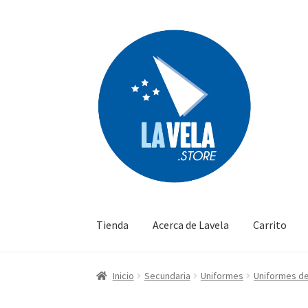
Ir
Ir
a
al
la
contenido
navegación
Tienda
Acerca de Lavela
Carrito
Inicio
Secundaria
Uniformes
Uniformes de