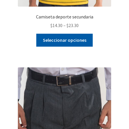
Camiseta deporte secundaria
$
14.30
–
$
23.30
Este
Seleccionar opciones
producto
tiene
múltiples
variantes.
Las
opciones
se
pueden
elegir
en
la
página