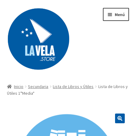
Ir
Ir
Menú
a
al
la
contenido
navegación
Búsqueda
de
productos
Inicio
Secundaria
Lista de Libros y Útiles
Lista de Libros y
Acerca de Lavela
Útiles 1°Media*
Tienda
Carrito