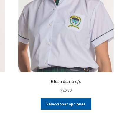
Blusa diario c/s
$
20.30
Este
Seleccionar opciones
producto
tiene
múltiples
variantes.