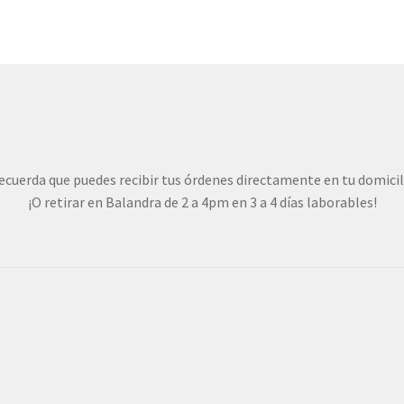
Las
opciones
se
pueden
elegir
en
la
página
de
ecuerda que puedes recibir tus órdenes directamente en tu domicil
producto
¡O retirar en Balandra de 2 a 4pm en 3 a 4 días laborables!