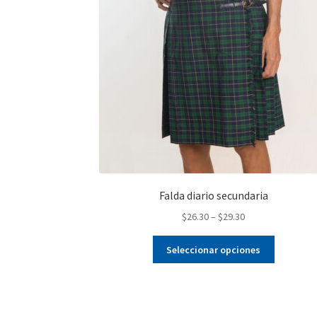
Falda diario secundaria
$
26.30
–
$
29.30
Este
Seleccionar opciones
producto
tiene
múltiples
variantes.