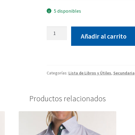
5 disponibles
Lista
Añadir al carrito
de
Libros
3°Media*
ALUMNOS
NUEVOS
Categorías:
Lista de Libros y Útiles
,
Secundaria
cantidad
Productos relacionados