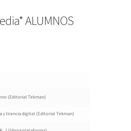
°Media* ALUMNOS
umno (Editorial Tekman)
a y licencia digital (Editorial Tekman)
, J (libro+plataforma)