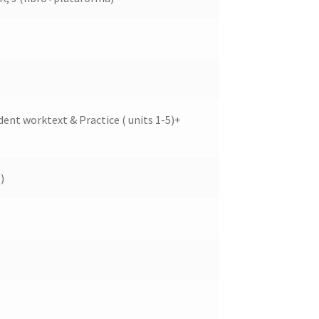
udent worktext & Practice ( units 1-5)+
)