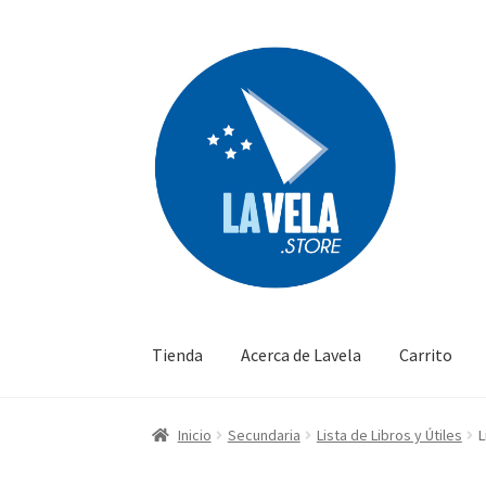
Ir
Ir
a
al
la
contenido
navegación
Tienda
Acerca de Lavela
Carrito
Inicio
Secundaria
Lista de Libros y Útiles
L