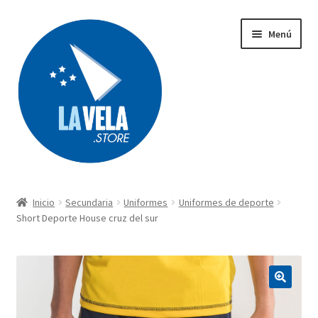
Ir
Ir
Menú
a
al
la
contenido
navegación
Búsqueda
de
productos
Inicio
Secundaria
Uniformes
Uniformes de deporte
Acerca de Lavela
Short Deporte House cruz del sur
Tienda
Carrito