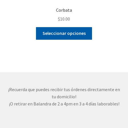
Corbata
$
10.00
Este
Seleccionar opciones
producto
tiene
múltiples
variantes.
Las
opciones
se
pueden
¡Recuerda que puedes recibir tus órdenes directamente en
elegir
tu domicilio!
en
¡O retirar en Balandra de 2 a 4pm en 3 a 4 días laborables!
la
página
de