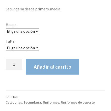
Secundaria desde primero media
House
Talla
Short
Añadir al carrito
Deporte
House
cruz
del
sur
SKU:
N/D
cantidad
Categorías:
Secundaria
,
Uniformes
,
Uniformes de deporte