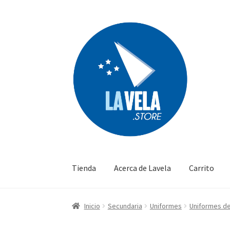
Ir
Ir
a
al
la
contenido
navegación
Tienda
Acerca de Lavela
Carrito
Inicio
Secundaria
Uniformes
Uniformes d