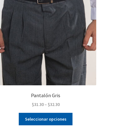
Pantalón Gris
$
31.30
–
$
32.30
Este
Seleccionar opciones
producto
tiene
múltiples