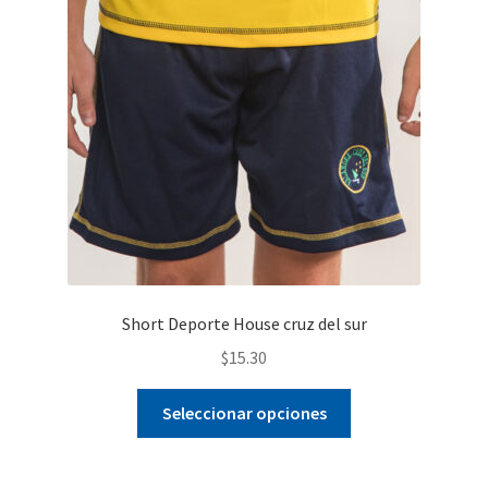
Short Deporte House cruz del sur
$
15.30
Este
Seleccionar opciones
producto
tiene
múltiples