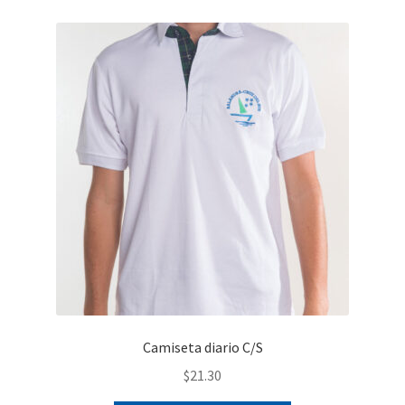
variantes.
Las
opciones
se
pueden
elegir
en
la
página
de
producto
Camiseta diario C/S
$
21.30