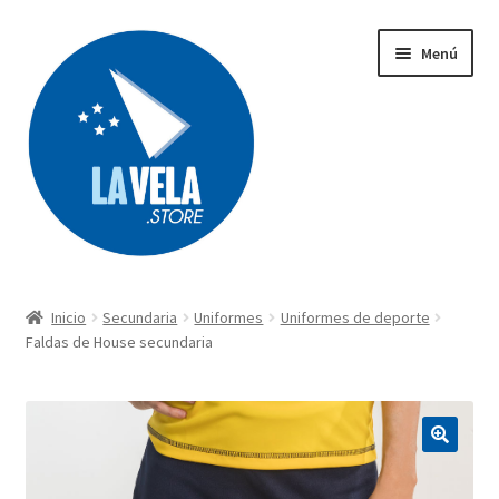
Ir
Ir
Menú
a
al
la
contenido
navegación
Búsqueda
de
productos
Inicio
Secundaria
Uniformes
Uniformes de deporte
Acerca de Lavela
Faldas de House secundaria
Tienda
Carrito