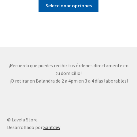
Este
Seleccionar opciones
producto
tiene
múltiples
variantes.
Las
opciones
se
pueden
¡Recuerda que puedes recibir tus órdenes directamente en
elegir
tu domicilio!
en
¡O retirar en Balandra de 2 a 4pm en 3 a 4 días laborables!
la
página
de
producto
© Lavela Store
Desarrollado por
Santdev