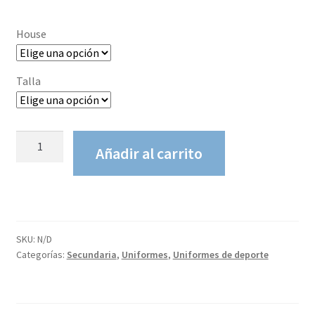
House
Talla
Faldas
Añadir al carrito
de
House
secundaria
cantidad
SKU:
N/D
Categorías:
Secundaria
,
Uniformes
,
Uniformes de deporte