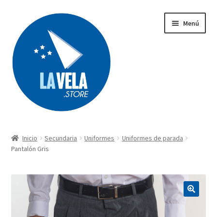
Ir
Ir
Menú
a
al
la
contenido
navegación
Búsqueda
de
productos
Inicio
Secundaria
Uniformes
Uniformes de parada
Acerca de Lavela
Pantalón Gris
Tienda
Carrito