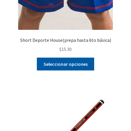
Short Deporte House(prepa hasta 6to básica)
$
15.30
Este
Seleccionar opciones
producto
tiene
múltiples
variantes.
Las
opciones
se
pueden
elegir