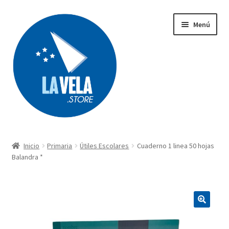
Ir
Ir
Menú
a
al
la
contenido
navegación
Búsqueda
de
productos
Inicio
Primaria
Útiles Escolares
Cuaderno 1 linea 50 hojas
Acerca de Lavela
Balandra *
Tienda
Carrito