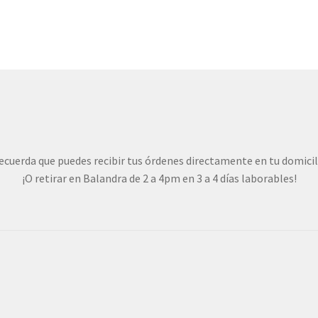
variantes.
Las
opciones
se
pueden
elegir
en
la
página
de
ecuerda que puedes recibir tus órdenes directamente en tu domicil
producto
¡O retirar en Balandra de 2 a 4pm en 3 a 4 días laborables!