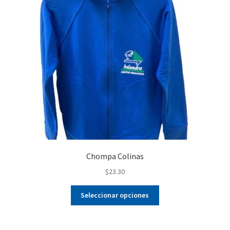
Chompa Colinas
$
23.30
Este
Seleccionar opciones
producto
tiene
múltiples