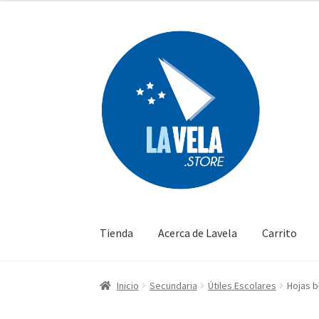
Ir
Ir
a
al
la
contenido
navegación
Tienda
Acerca de Lavela
Carrito
Inicio
Secundaria
Útiles Escolares
Hojas b