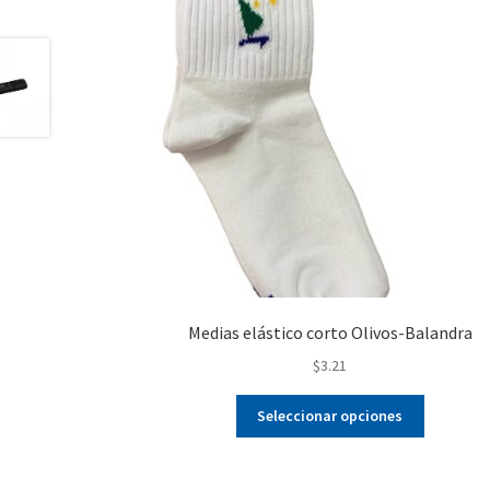
Medias elástico corto Olivos-Balandra
$
3.21
Este
Seleccionar opciones
producto
tiene
múltiples