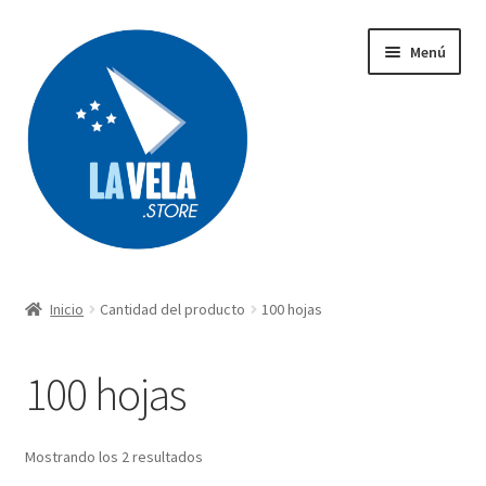
Ir
Ir
Menú
a
al
la
contenido
navegación
Búsqueda
de
productos
Inicio
Cantidad del producto
100 hojas
Acerca de Lavela
100 hojas
Tienda
Carrito
Mostrando los 2 resultados