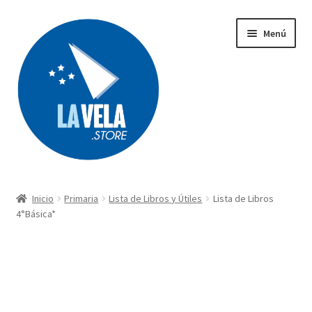
Ir
Ir
Menú
a
al
la
contenido
navegación
Búsqueda
de
productos
Inicio
Primaria
Lista de Libros y Útiles
Lista de Libros
Acerca de Lavela
4°Básica*
Tienda
Carrito