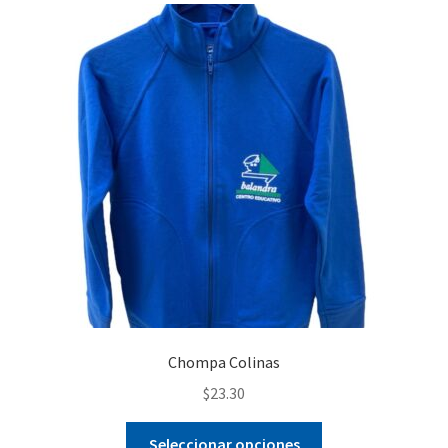
Chompa Colinas
$
23.30
Este
Seleccionar opciones