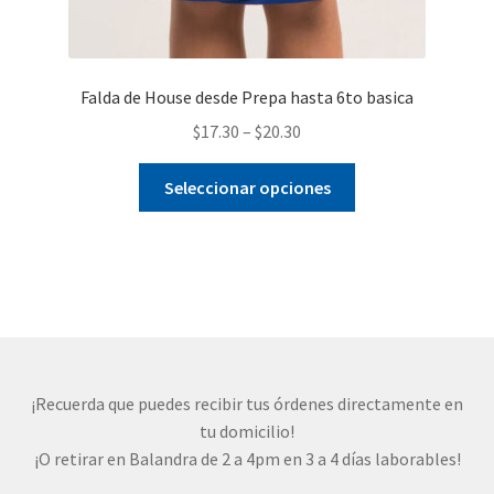
Falda de House desde Prepa hasta 6to basica
$
17.30
–
$
20.30
Este
Seleccionar opciones
producto
tiene
múltiples
variantes.
Las
opciones
se
pueden
¡Recuerda que puedes recibir tus órdenes directamente en
elegir
tu domicilio!
en
¡O retirar en Balandra de 2 a 4pm en 3 a 4 días laborables!
la