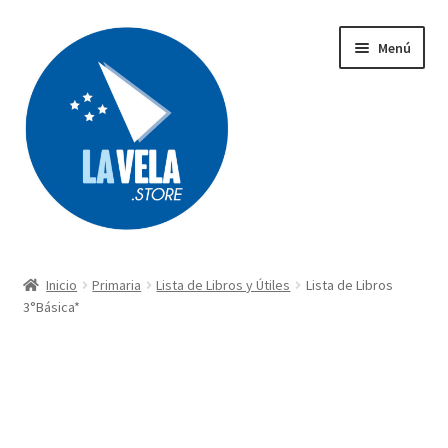
Ir
Ir
Menú
a
al
la
contenido
navegación
Búsqueda
de
productos
Inicio
Primaria
Lista de Libros y Útiles
Lista de Libros
Acerca de Lavela
3°Básica*
Tienda
Carrito