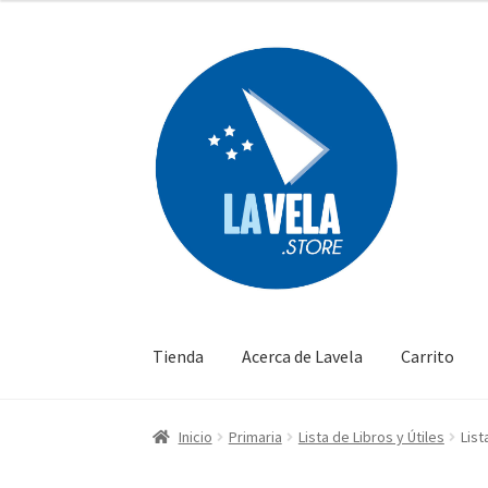
Ir
Ir
a
al
la
contenido
navegación
Tienda
Acerca de Lavela
Carrito
Inicio
Primaria
Lista de Libros y Útiles
List