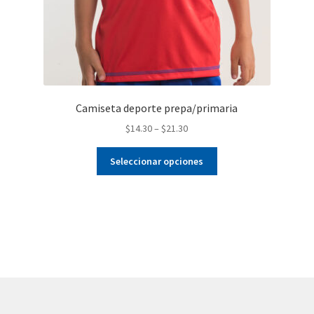
)
Camiseta deporte prepa/primaria
$
14.30
–
$
21.30
Este
Seleccionar opciones
producto
tiene
múltiples
variantes.
Las
opciones
se
pueden
elegir
en