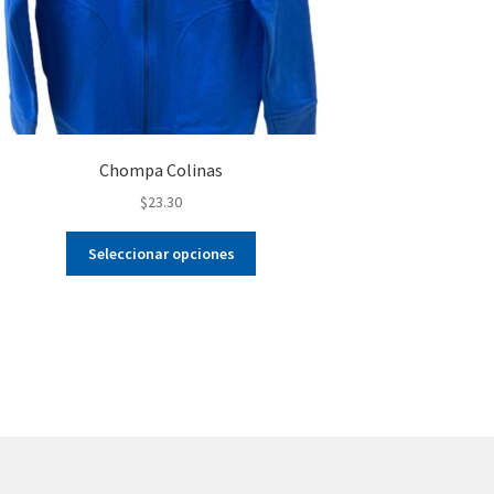
Chompa Colinas
$
23.30
Este
Seleccionar opciones
producto
tiene
múltiples
variantes.
Las
opciones
se
pueden
elegir
en