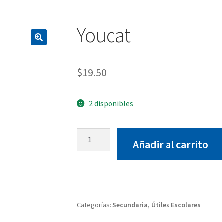
Youcat
$
19.50
2 disponibles
Youcat
Añadir al carrito
cantidad
Categorías:
Secundaria
,
Útiles Escolares