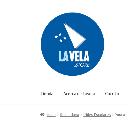
Ir
Ir
a
al
la
contenido
navegación
Tienda
Acerca de Lavela
Carrito
Inicio
Secundaria
Útiles Escolares
Youcat