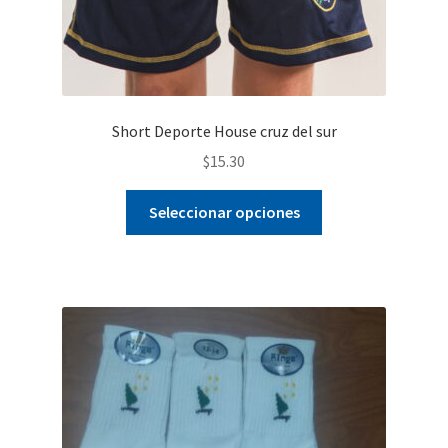
Short Deporte House cruz del sur
$
15.30
Este
Seleccionar opciones
producto
tiene
múltiples
variantes.
Las
opciones
se
pueden
elegir