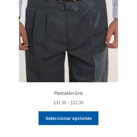
se
pueden
elegir
en
la
página
de
producto
Pantalón Gris
$
31.30
–
$
32.30
Este
Seleccionar opciones
producto
tiene