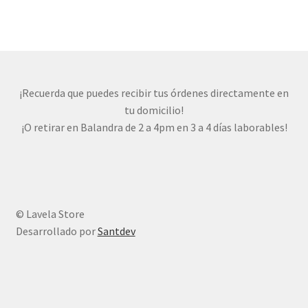
múltiples
variantes.
Las
opciones
se
pueden
¡Recuerda que puedes recibir tus órdenes directamente en
elegir
tu domicilio!
en
¡O retirar en Balandra de 2 a 4pm en 3 a 4 días laborables!
la
página
de
producto
© Lavela Store
Desarrollado por
Santdev