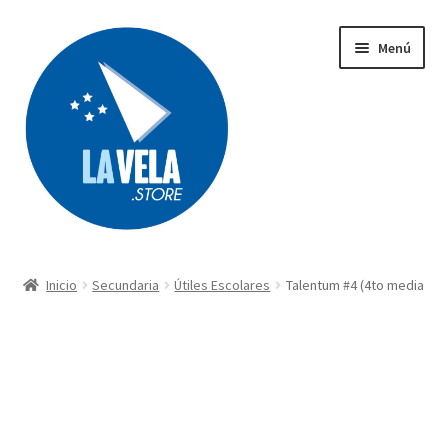
Ir
Ir
Menú
a
al
la
contenido
navegación
Búsqueda
de
productos
Inicio
Secundaria
Útiles Escolares
Talentum #4 (4to media
Acerca de Lavela
Tienda
Carrito