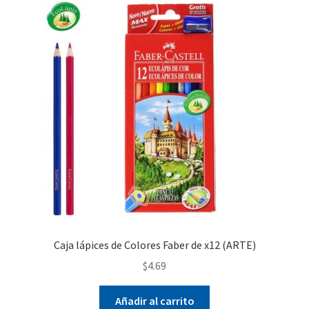
Las
opciones
se
pueden
elegir
en
la
página
de
producto
Caja lápices de Colores Faber de x12 (ARTE)
$
4.69
Añadir al carrito