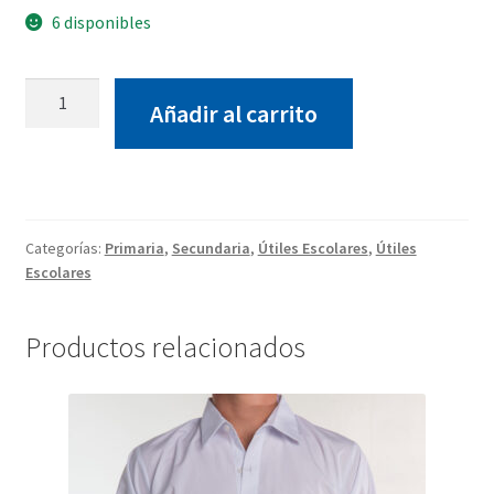
6 disponibles
Paquete
Añadir al carrito
Hojas
cuadros
pequeños
A4X50
cantidad
Categorías:
Primaria
,
Secundaria
,
Útiles Escolares
,
Útiles
Escolares
Productos relacionados