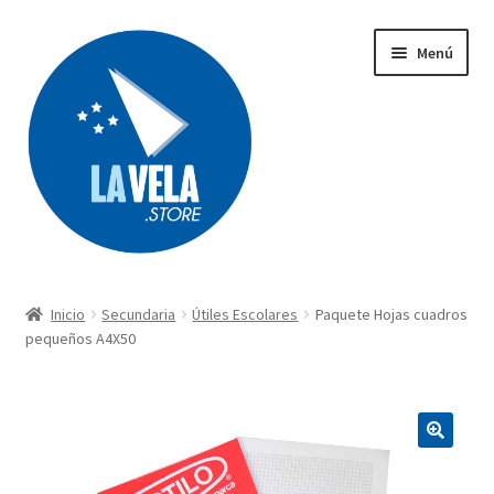
Ir
Ir
Menú
a
al
la
contenido
navegación
Búsqueda
de
productos
Inicio
Secundaria
Útiles Escolares
Paquete Hojas cuadros
Acerca de Lavela
pequeños A4X50
Tienda
Carrito