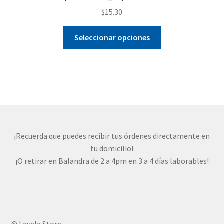
$
15.30
Este
Seleccionar opciones
producto
tiene
múltiples
variantes.
Las
opciones
se
pueden
¡Recuerda que puedes recibir tus órdenes directamente en
elegir
tu domicilio!
en
¡O retirar en Balandra de 2 a 4pm en 3 a 4 días laborables!
la
página
de
producto
© Lavela Store