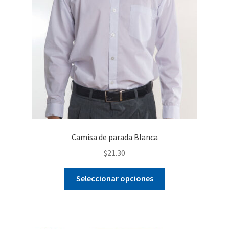
Camisa de parada Blanca
$
21.30
Este
Seleccionar opciones
producto
tiene
múltiples
variantes.