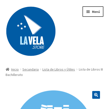
Ir
Ir
Menú
a
al
la
contenido
navegación
Búsqueda
de
productos
Inicio
Secundaria
Lista de Libros y Útiles
Lista de Libros III
Acerca de Lavela
Bachillerato
Tienda
Carrito