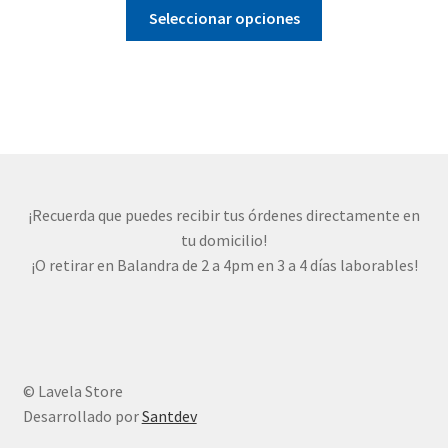
Este
Seleccionar opciones
producto
tiene
múltiples
variantes.
Las
opciones
se
pueden
¡Recuerda que puedes recibir tus órdenes directamente en
elegir
tu domicilio!
en
¡O retirar en Balandra de 2 a 4pm en 3 a 4 días laborables!
la
página
de
producto
© Lavela Store
Desarrollado por
Santdev