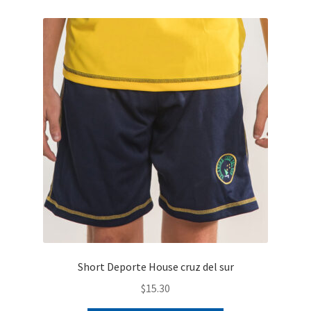
variantes.
Las
opciones
se
pueden
elegir
en
la
página
de
producto
Short Deporte House cruz del sur
$
15.30