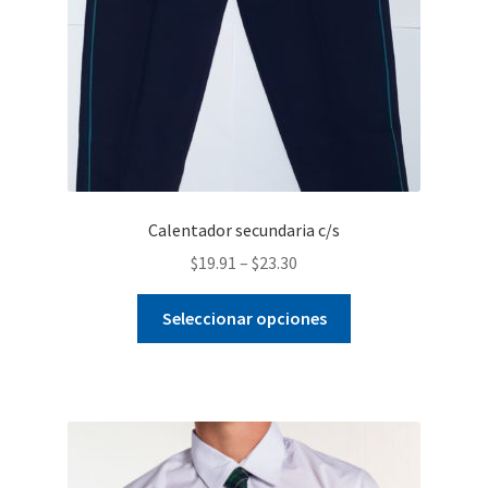
Calentador secundaria c/s
$
19.91
–
$
23.30
Este
Seleccionar opciones
producto
tiene
múltiples
variantes.
Las
opciones