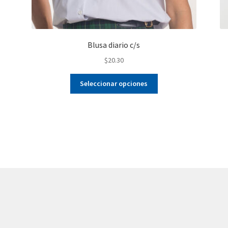
Blusa diario c/s
$
20.30
Este
Seleccionar opciones
producto
tiene
múltiples
variantes.
Las
opciones
se
pueden
elegir
en
la
página
de