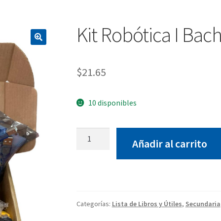
Kit Robótica I Bach
$
21.65
10 disponibles
Kit
Añadir al carrito
Robótica
I
Bachillerato
Serie
B
Categorías:
Lista de Libros y Útiles
,
Secundaria
cantidad