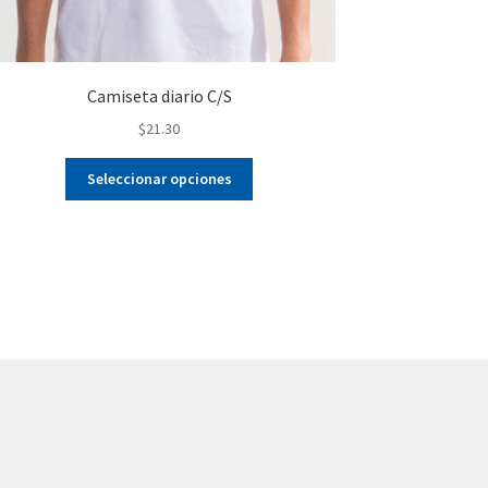
Camiseta diario C/S
$
21.30
Este
Seleccionar opciones
producto
tiene
múltiples
variantes.
Las
opciones
se
pueden
elegir
en
la
página
de