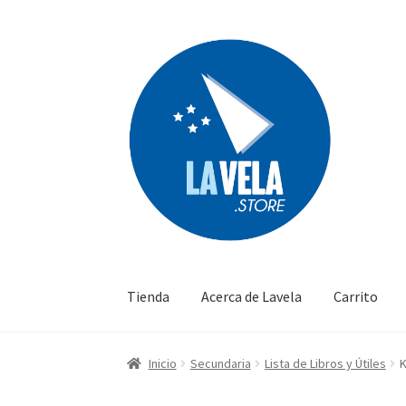
Ir
Ir
a
al
la
contenido
navegación
Tienda
Acerca de Lavela
Carrito
Inicio
Secundaria
Lista de Libros y Útiles
K