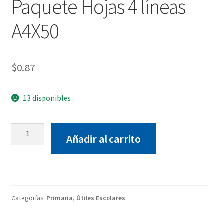
Paquete Hojas 4 líneas
A4X50
$
0.87
13 disponibles
Paquete
Añadir al carrito
Hojas
4
líneas
A4X50
cantidad
Categorías:
Primaria
,
Útiles Escolares