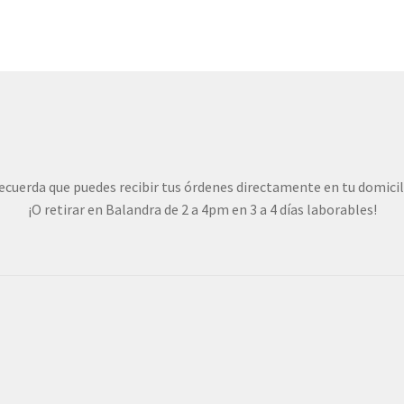
Las
opciones
se
pueden
elegir
en
la
página
de
ecuerda que puedes recibir tus órdenes directamente en tu domicil
producto
¡O retirar en Balandra de 2 a 4pm en 3 a 4 días laborables!