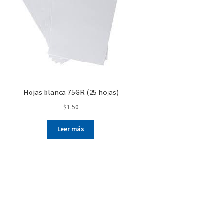
Hojas blanca 75GR (25 hojas)
$
1.50
Leer más