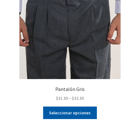
Pantalón Gris
$
31.30
–
$
32.30
Este
Seleccionar opciones
producto
tiene
múltiples
variantes.