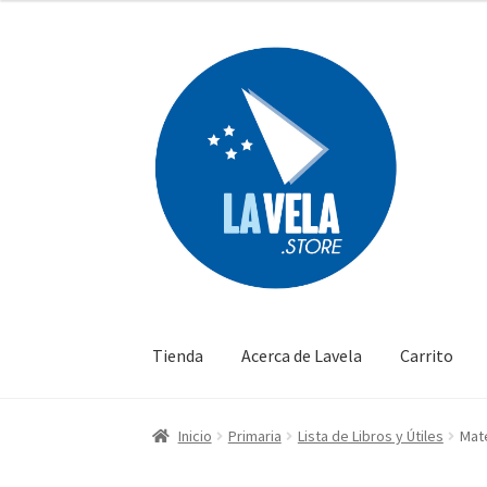
Ir
Ir
a
al
la
contenido
navegación
Tienda
Acerca de Lavela
Carrito
Inicio
Primaria
Lista de Libros y Útiles
Mat