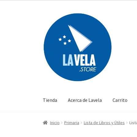
Ir
Ir
a
al
la
contenido
navegación
Tienda
Acerca de Lavela
Carrito
Inicio
Primaria
Lista de Libros y Útiles
List