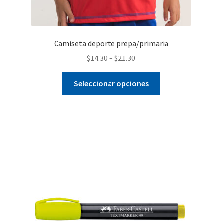
Camiseta deporte prepa/primaria
$
14.30
–
$
21.30
Este
Seleccionar opciones
producto
tiene
múltiples
variantes.
Las
opciones
se
pueden
elegir
en
la