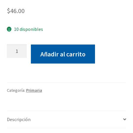
$
46.00
10 disponibles
Ludiletras
Añadir al carrito
Infantil-
Tekman
(2do
básica)
cantidad
Categoría:
Primaria
Descripción