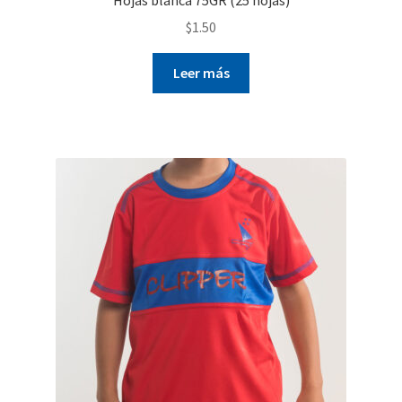
$
1.50
Leer más