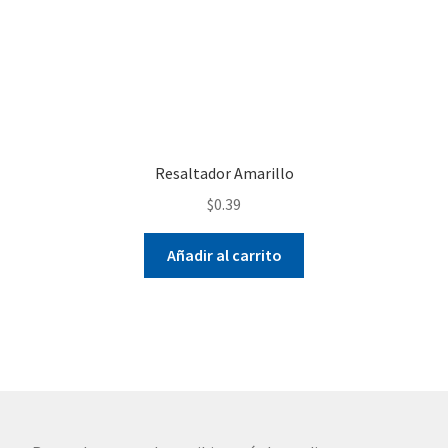
página
de
producto
Resaltador Amarillo
$
0.39
Añadir al carrito