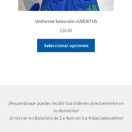
Uniforme Selección JUVENTUS
$
26.00
Este
Seleccionar opciones
producto
tiene
múltiples
variantes.
Las
opciones
se
pueden
¡Recuerda que puedes recibir tus órdenes directamente en
elegir
tu domicilio!
en
¡O retirar en Balandra de 2 a 4pm en 3 a 4 días laborables!
la
página