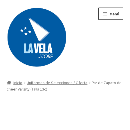
Ir
Ir
Menú
a
al
la
contenido
navegación
Búsqueda
de
productos
Inicio
Uniformes de Selecciones / Oferta
Par de Zapato de
Acerca de Lavela
cheer Varsity (Talla 13c)
Tienda
Carrito