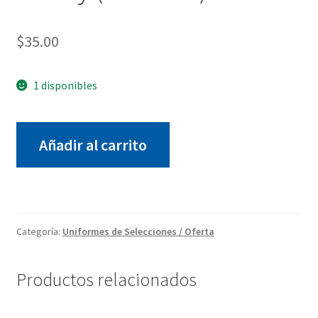
$
35.00
1 disponibles
Par
Añadir al carrito
de
Zapato
de
cheer
Varsity
Categoría:
Uniformes de Selecciones / Oferta
(Talla
13c)
cantidad
Productos relacionados