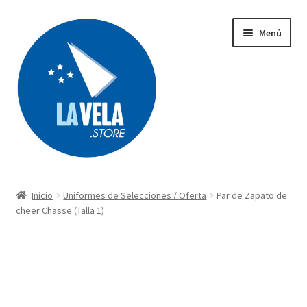
Ir
Ir
Menú
a
al
la
contenido
navegación
Búsqueda
de
productos
Inicio
Uniformes de Selecciones / Oferta
Par de Zapato de
Acerca de Lavela
cheer Chasse (Talla 1)
Tienda
Carrito