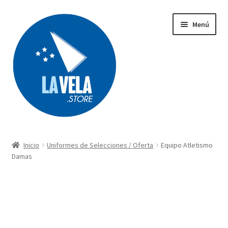
Ir
Ir
Menú
a
al
la
contenido
navegación
Búsqueda
de
productos
Inicio
Uniformes de Selecciones / Oferta
Equipo Atletismo
Acerca de Lavela
Damas
Tienda
Carrito