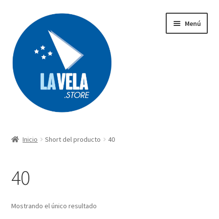
Ir
Ir
Menú
a
al
la
contenido
navegación
Búsqueda
de
productos
Inicio
Short del producto
40
Acerca de Lavela
40
Tienda
Carrito
Mostrando el único resultado