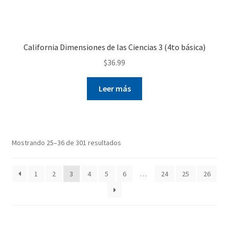
California Dimensiones de las Ciencias 3 (4to básica)
$
36.99
Leer más
Mostrando 25–36 de 301 resultados
1
2
3
4
5
6
…
24
25
26