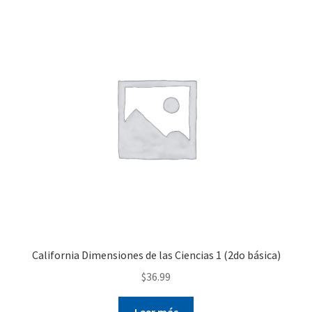
variantes.
Las
opciones
se
pueden
elegir
en
la
página
de
producto
California Dimensiones de las Ciencias 1 (2do básica)
$
36.99
Leer más