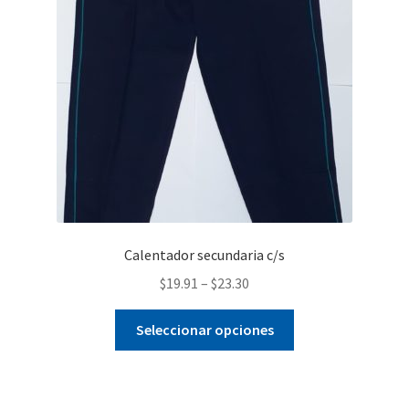
pueden
elegir
en
la
página
de
producto
Calentador secundaria c/s
$
19.91
–
$
23.30
Este
Seleccionar opciones
producto
tiene
múltiples