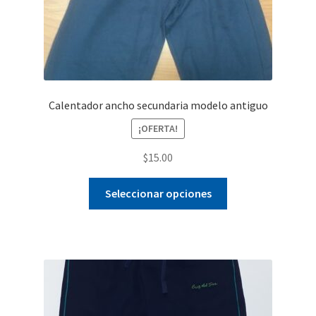
Calentador ancho secundaria modelo antiguo
¡OFERTA!
$
15.00
Este
Seleccionar opciones
producto
tiene
múltiples
variantes.
Las
opciones
se