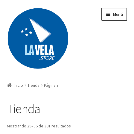
Ir
Ir
Menú
a
al
la
contenido
navegación
Búsqueda
de
productos
Inicio
Tienda
Página 3
Acerca de Lavela
Tienda
Tienda
Carrito
Mostrando 25–36 de 301 resultados