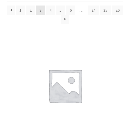
Finalizar compra
1
2
3
4
5
6
…
24
25
26