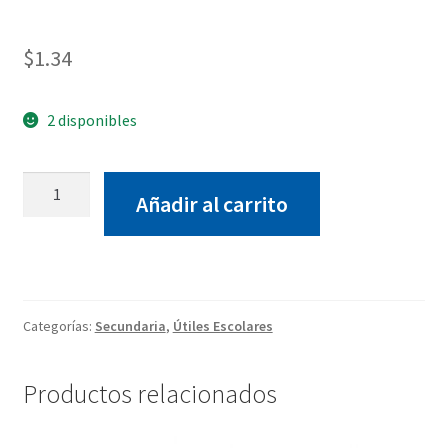
$
1.34
2 disponibles
Plastilina
Añadir al carrito
150gr
color
amarillo
cantidad
Categorías:
Secundaria
,
Útiles Escolares
Productos relacionados