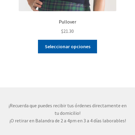
Pullover
$
21.30
Este
Seleccionar opciones
producto
tiene
múltiples
variantes.
Las
opciones
se
pueden
¡Recuerda que puedes recibir tus órdenes directamente en
elegir
tu domicilio!
en
¡O retirar en Balandra de 2 a 4pm en 3 a 4 días laborables!
la
página