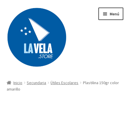
Ir
Ir
Menú
a
al
la
contenido
navegación
Búsqueda
de
productos
Inicio
Secundaria
Útiles Escolares
Plastilina 150gr color
Acerca de Lavela
amarillo
Tienda
Carrito