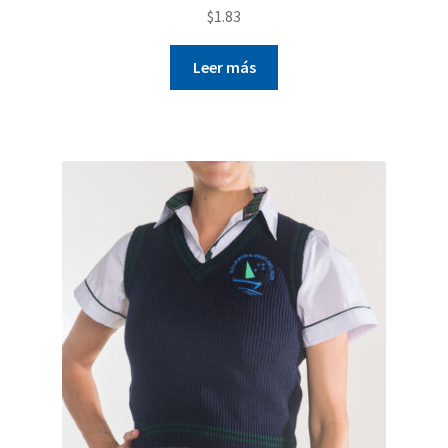
$
1.83
Leer más