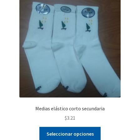
Medias elástico corto secundaria
$
3.21
Este
Seleccionar opciones
producto