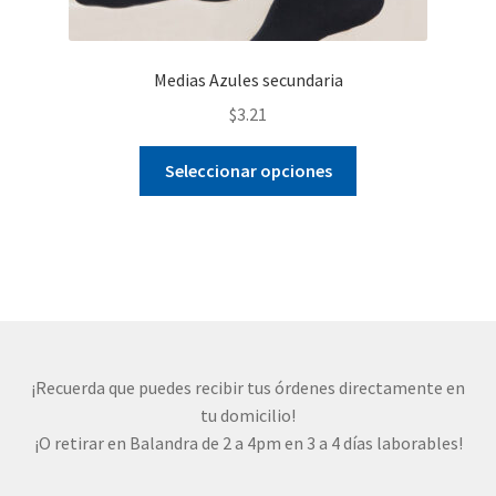
Medias Azules secundaria
$
3.21
Este
Seleccionar opciones
producto
tiene
múltiples
variantes.
Las
opciones
se
pueden
¡Recuerda que puedes recibir tus órdenes directamente en
elegir
tu domicilio!
en
¡O retirar en Balandra de 2 a 4pm en 3 a 4 días laborables!
la
página