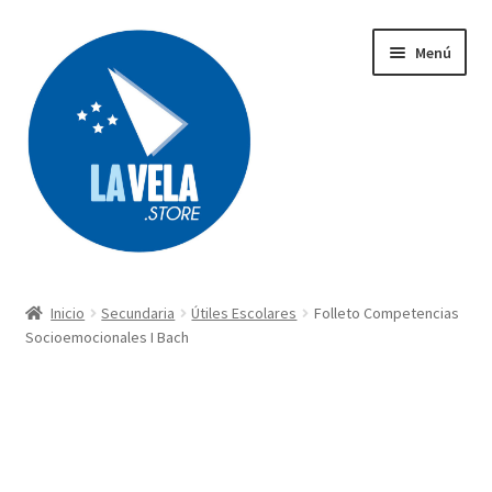
Ir
Ir
Menú
a
al
la
contenido
navegación
Búsqueda
de
productos
Inicio
Secundaria
Útiles Escolares
Folleto Competencias
Acerca de Lavela
Socioemocionales I Bach
Tienda
Carrito