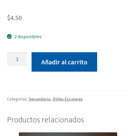
$
4.50
2 disponibles
Folleto
Añadir al carrito
Competencias
Socioemocionales
I
Bach
cantidad
Categorías:
Secundaria
,
Útiles Escolares
Productos relacionados