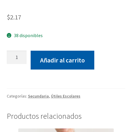
$
2.17
38 disponibles
Cuaderno
Añadir al carrito
cosido
*para
anotar
deberes*
cantidad
Categorías:
Secundaria
,
Útiles Escolares
Productos relacionados