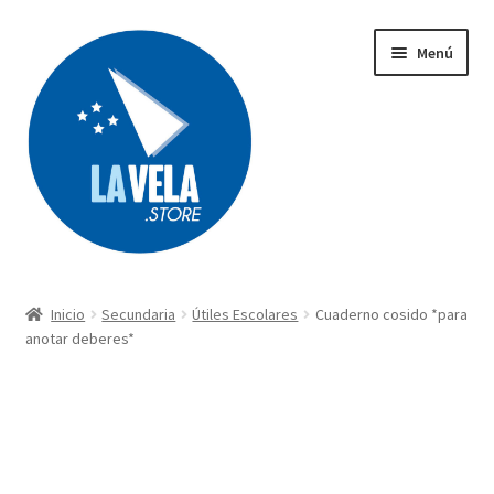
Ir
Ir
Menú
a
al
la
contenido
navegación
Búsqueda
de
productos
Inicio
Secundaria
Útiles Escolares
Cuaderno cosido *para
Acerca de Lavela
anotar deberes*
Tienda
Carrito