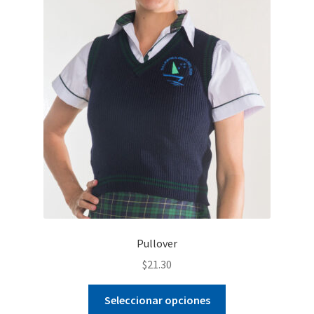
Pullover
$
21.30
Este
Seleccionar opciones
producto