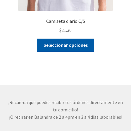
Camiseta diario C/S
$
21.30
Este
Seleccionar opciones
producto
tiene
múltiples
variantes.
Las
opciones
se
pueden
¡Recuerda que puedes recibir tus órdenes directamente en
elegir
tu domicilio!
en
¡O retirar en Balandra de 2 a 4pm en 3 a 4 días laborables!
la
página