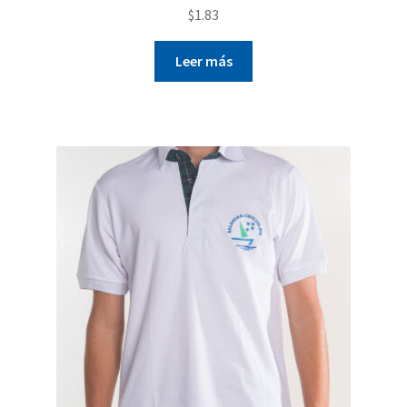
$
1.83
Leer más