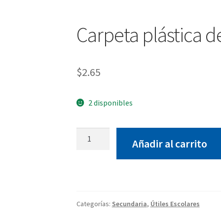
Carpeta plástica de
$
2.65
2 disponibles
Carpeta
Añadir al carrito
plástica
de
3
anillos
cantidad
Categorías:
Secundaria
,
Útiles Escolares