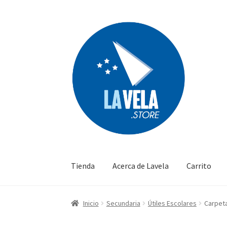
Ir
Ir
a
al
la
contenido
navegación
Tienda
Acerca de Lavela
Carrito
Inicio
Secundaria
Útiles Escolares
Carpeta