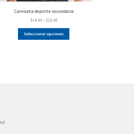
Camiseta deporte secundaria
$
14.30
–
$
23.30
Este
Seleccionar opciones
producto
tiene
múltiples
variantes.
Las
opciones
se
pueden
elegir
en
la
página
de
io!
producto