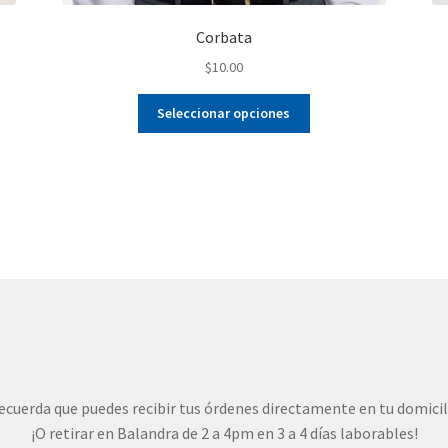
Corbata
$
10.00
Este
Seleccionar opciones
producto
tiene
múltiples
variantes.
Las
opciones
se
pueden
elegir
en
la
página
de
ecuerda que puedes recibir tus órdenes directamente en tu domicil
producto
¡O retirar en Balandra de 2 a 4pm en 3 a 4 días laborables!