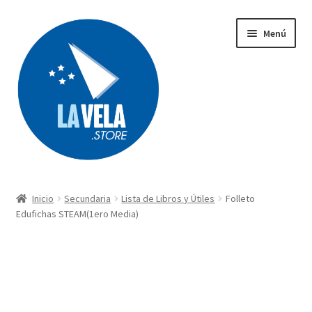
Ir
Ir
Menú
a
al
la
contenido
navegación
Búsqueda
de
productos
Inicio
Secundaria
Lista de Libros y Útiles
Folleto
Acerca de Lavela
Edufichas STEAM(1ero Media)
Tienda
Carrito