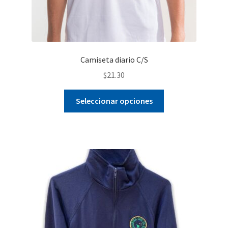
Camiseta diario C/S
$
21.30
Este
Seleccionar opciones
producto
tiene
múltiples
variantes.
Las
opciones
se
pueden
elegir
en