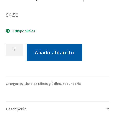
$
4.50
2 disponibles
Folleto
Añadir al carrito
Edufichas
STEAM(1ero
Media)
cantidad
Categorías:
Lista de Libros y Útiles
,
Secundaria
Descripción