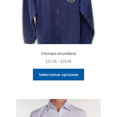
la
página
de
producto
Chompa secundaria
$
23.30
–
$
24.30
Este
Seleccionar opciones
producto
tiene
múltiples
variantes.
Las
opciones