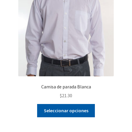
Camisa de parada Blanca
$
21.30
Este
Seleccionar opciones
producto
tiene
múltiples