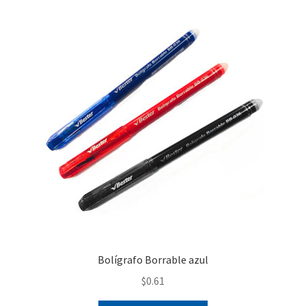
variantes.
Las
opciones
se
pueden
elegir
en
la
página
de
producto
Bolígrafo Borrable azul
$
0.61