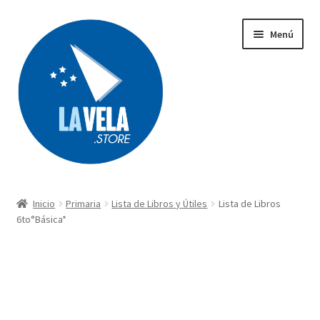
Ir
Ir
Menú
a
al
la
contenido
navegación
Búsqueda
de
productos
Inicio
Primaria
Lista de Libros y Útiles
Lista de Libros
Acerca de Lavela
6to°Básica*
Tienda
Carrito