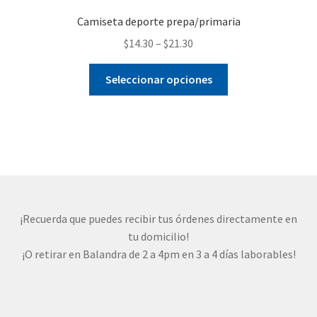
Camiseta deporte prepa/primaria
$
14.30
–
$
21.30
Este
Seleccionar opciones
producto
tiene
múltiples
variantes.
Las
opciones
se
pueden
¡Recuerda que puedes recibir tus órdenes directamente en
elegir
tu domicilio!
en
¡O retirar en Balandra de 2 a 4pm en 3 a 4 días laborables!
la
página
de