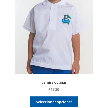
Camisa Colinas
$
17.30
Este
Seleccionar opciones
producto