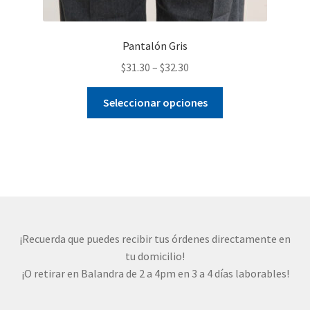
Pantalón Gris
$
31.30
–
$
32.30
Este
Seleccionar opciones
producto
tiene
múltiples
variantes.
Las
opciones
se
pueden
¡Recuerda que puedes recibir tus órdenes directamente en
elegir
tu domicilio!
en
¡O retirar en Balandra de 2 a 4pm en 3 a 4 días laborables!
la
página