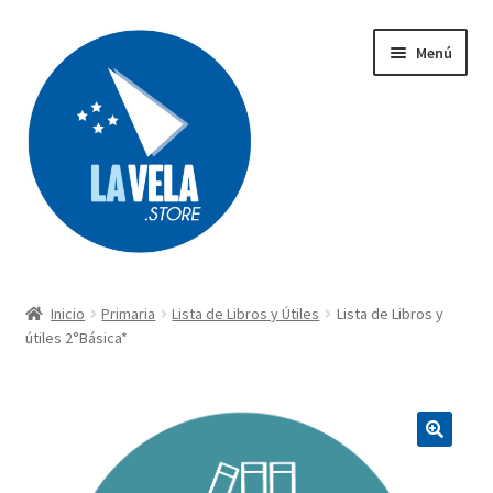
Ir
Ir
Menú
a
al
la
contenido
navegación
Búsqueda
de
productos
Inicio
Primaria
Lista de Libros y Útiles
Lista de Libros y
Acerca de Lavela
útiles 2°Básica*
Tienda
Carrito