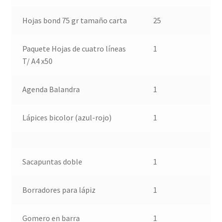
Hojas bond 75 gr tamaño carta
25
Paquete Hojas de cuatro líneas
1
T/ A4 x50
Agenda Balandra
1
Lápices bicolor (azul-rojo)
1
Sacapuntas doble
1
Borradores para lápiz
1
Gomero en barra
1