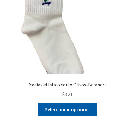
Medias elástico corto Olivos-Balandra
$
3.21
Este
Seleccionar opciones
producto
tiene
múltiples