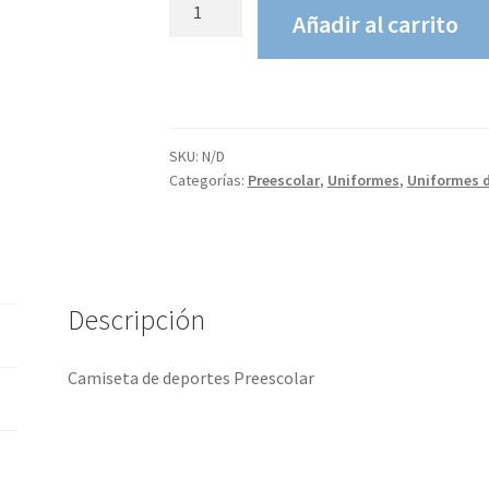
Camiseta
Añadir al carrito
Gimnasia
Colinas-
Kinder
cantidad
SKU:
N/D
Categorías:
Preescolar
,
Uniformes
,
Uniformes d
Descripción
Camiseta de deportes Preescolar