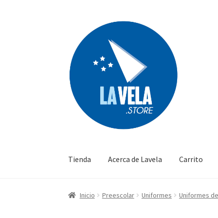
Ir
Ir
a
al
la
contenido
navegación
Tienda
Acerca de Lavela
Carrito
Inicio
Preescolar
Uniformes
Uniformes d