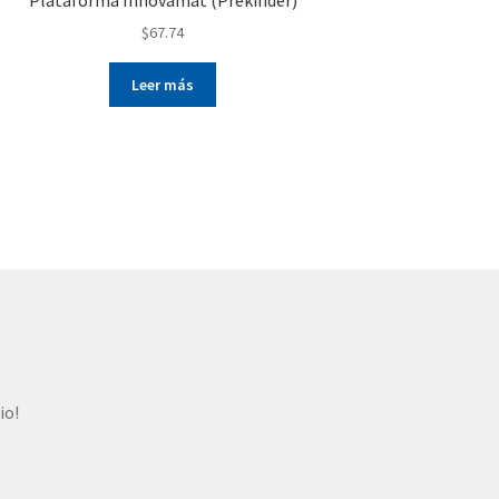
$
67.74
Leer más
io!