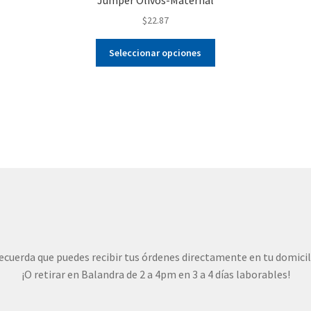
$
22.87
Este
Seleccionar opciones
producto
tiene
múltiples
variantes.
Las
opciones
se
pueden
elegir
en
la
página
de
ecuerda que puedes recibir tus órdenes directamente en tu domicil
producto
¡O retirar en Balandra de 2 a 4pm en 3 a 4 días laborables!