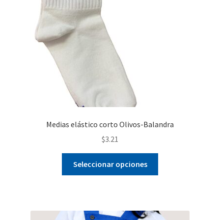
Medias elástico corto Olivos-Balandra
$
3.21
Este
Seleccionar opciones
producto
tiene
múltiples
variantes.