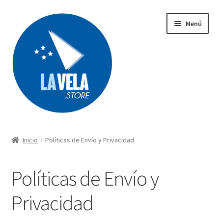
Ir
Ir
Menú
a
al
la
contenido
navegación
Búsqueda
de
productos
Inicio
Políticas de Envío y Privacidad
Acerca de Lavela
Políticas de Envío y
Tienda
Privacidad
Carrito