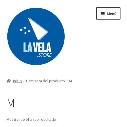
Ir
Ir
Menú
a
al
la
contenido
navegación
Búsqueda
de
productos
Inicio
Camiseta del producto
M
Acerca de Lavela
M
Tienda
Carrito
Mostrando el único resultado