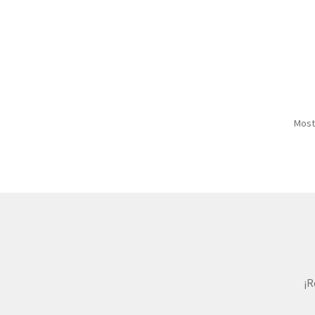
Most
¡R