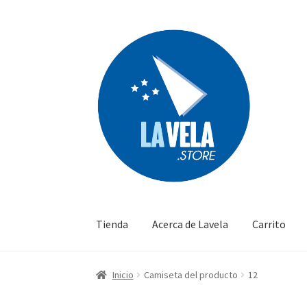
Ir
Ir
a
al
la
contenido
navegación
Tienda
Acerca de Lavela
Carrito
Inicio
Camiseta del producto
12