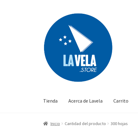
Ir
Ir
a
al
la
contenido
navegación
Tienda
Acerca de Lavela
Carrito
Inicio
Cantidad del producto
300 hojas