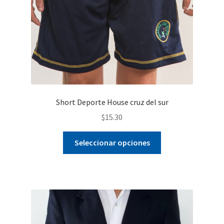
Short Deporte House cruz del sur
$
15.30
Este
Seleccionar opciones
producto
tiene
múltiples
variantes.
Las
opciones