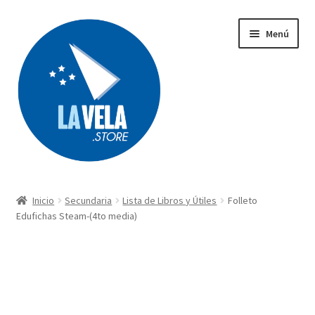
Ir
Ir
Menú
a
al
la
contenido
navegación
Búsqueda
de
productos
Inicio
Secundaria
Lista de Libros y Útiles
Folleto
Acerca de Lavela
Edufichas Steam-(4to media)
Tienda
Carrito