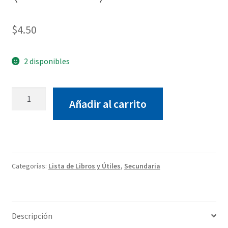
$
4.50
2 disponibles
Folleto
Añadir al carrito
Edufichas
Steam-
(4to
media)
cantidad
Categorías:
Lista de Libros y Útiles
,
Secundaria
Descripción