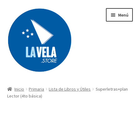
Ir
Ir
Menú
a
al
la
contenido
navegación
Búsqueda
de
productos
Inicio
Primaria
Lista de Libros y Útiles
Superletras+plan
Acerca de Lavela
Lector (4to básica)
Tienda
Carrito