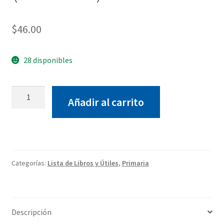
$
46.00
28 disponibles
Superletras+plan
Añadir al carrito
Lector
(4to
básica)
cantidad
Categorías:
Lista de Libros y Útiles
,
Primaria
Descripción