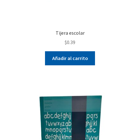
la
página
de
producto
Tijera escolar
$
0.39
Añadir al carrito